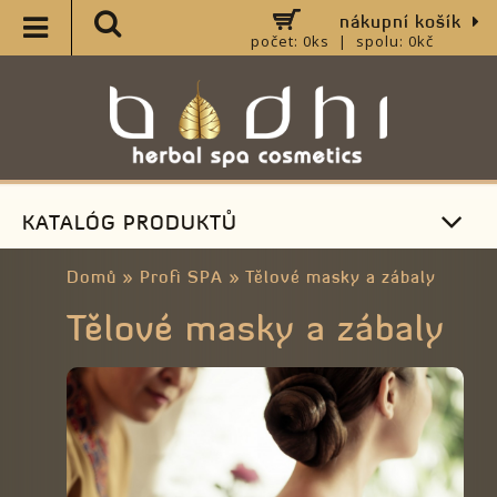
nákupní košík
počet: 0ks | spolu: 0kč
KATALÓG PRODUKTŮ
Domů
»
Profi SPA
»
Tělové masky a zábaly
Tělové masky a zábaly