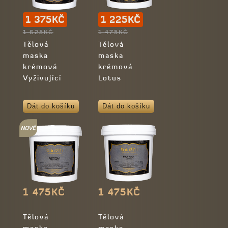
1 375KČ
1 225KČ
1 625KČ
1 475KČ
Tělová
Tělová
maska
maska
krémová
krémová
Vyživující
Lotus
Dát do košíku
Dát do košíku
1 475KČ
1 475KČ
Tělová
Tělová