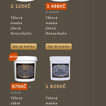
2 125KČ
1 498KČ
2 125KČ
Tělová
Tělová
maska
maska
jílová
jílová
Anticelulitidní
Detoxikační
Dát do košíku
Dát do košíku
975KČ
1 625KČ
1
475KČ
Tělový
Telová
zábal
maska