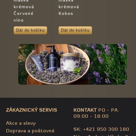
maska
maska
krémová
krémová
Červené
Kokos
víno
Dát do košíku
Dát do košíku
ZÁKAZNICKÝ SERVIS
KONTAKT
PO - PA:
09:00 - 18:00
Akce a slevy
SK: +421 950 300 180
Doprava a poštovné