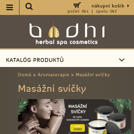
nákupní košík
počet: 0ks | spolu: 0kč
KATALÓG PRODUKTŮ
Domů
»
Aromaterapie
»
Masážní svíčky
Masážní svíčky