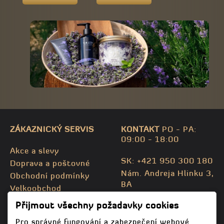
ZÁKAZNICKÝ SERVIS
KONTAKT
PO - PA:
09:00 - 18:00
Akce a slevy
SK: +421 950 300 180
Doprava a poštovné
Nám. Andreja Hlinku 3,
Obchodní podmínky
BA
Velkoobchod
CZ: +420 732 469 871
Kontaktujte nás
Přijmout všechny požadavky cookies
info@bodhispa.sk
,
Mapa stránky
info@bodhi.cz
Pro správné fungování a zabezpečení webové