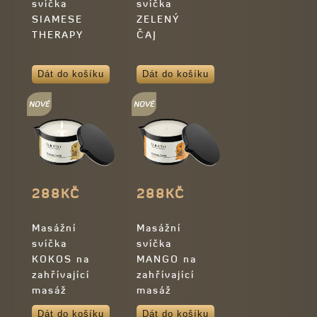
svíčka
svíčka
SIAMESE
ZELENÝ
THERAPY
ČAJ
Dát do košíku
Dát do košíku
288KČ
288KČ
Masážní
Masážní
svíčka
svíčka
KOKOS na
MANGO na
zahřívající
zahřívající
masáž
masáž
Dát do košíku
Dát do košíku