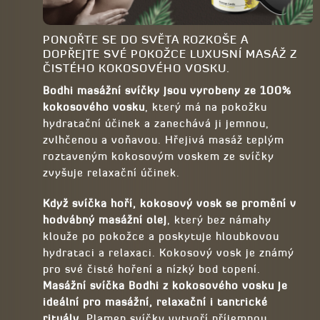
PONOŘTE SE DO SVĚTA ROZKOŠE A
DOPŘEJTE SVÉ POKOŽCE LUXUSNÍ MASÁŽ Z
ČISTÉHO KOKOSOVÉHO VOSKU.
Bodhi masážní svíčky jsou vyrobeny ze 100%
kokosového vosku
, který má na pokožku
hydratační účinek a zanechává ji jemnou,
zvlhčenou a voňavou. Hřejivá masáž teplým
roztaveným kokosovým voskem ze svíčky
zvyšuje relaxační účinek.
Když svíčka hoří, kokosový vosk se promění v
hodvábný masážní olej
, který bez námahy
klouže po pokožce a poskytuje hloubkovou
hydrataci a relaxaci. Kokosový vosk je známý
pro své čisté hoření a nízký bod topení.
Masážní svíčka Bodhi z kokosového vosku je
ideální pro masážní, relaxační i tantrické
rituály
. Plamen svíčky vytvoří příjemnou