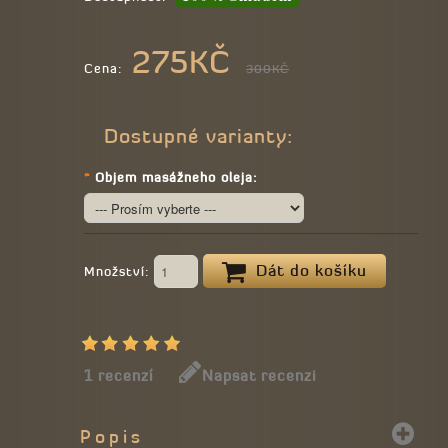
275KČ
Cena:
300KČ
Dostupné varianty:
*
Objem masážneho oleja:
Dát do košíku
Množství:
1 recenzí
Napsat recenzi
Popis