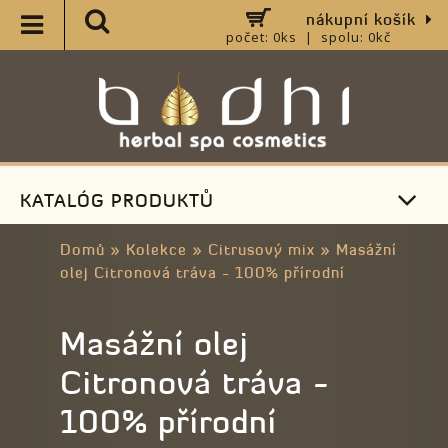
nákupní košík
počet: 0ks | spolu: 0kč
KATALÓG PRODUKTŮ
Domů
»
Kolekce
»
Citrusový mix
»
Masážní
olej Citronová tráva - 100% přírodní
Masážní olej
Citronová tráva -
100% přírodní