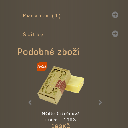
Recenze (1)
Štítky
Podobné zboží
Mýdlo Citrónová
Aroma difu
tráva - 100%
Citronová t
163KČ
498KČ
přírodní