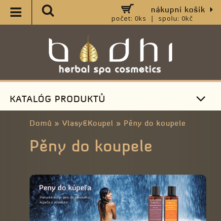
nákupní košík
počet: 0ks | spolu: 0kč
KATALÓG PRODUKTŮ
Domů
»
Vlasy&Koupel
»
Pěny do koupele
Pěny do koupele