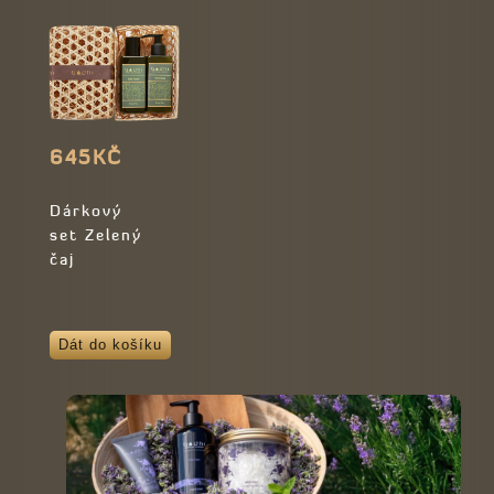
645KČ
Dárkový
set Zelený
čaj
Dát do košíku