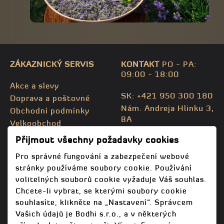
ZÁKAZNICKÝ SERVIS
KONTAKT
PO - PA:
09:00 - 18:00
Akce a slevy
SK: +421 950 300 180
Doprava a poštovné
Nám. Andreja Hlinku 3,
Obchodní podmínky
BA
Velkoobchod
CZ: +420 732 469 871
Kontaktujte nás
Přijmout všechny požadavky cookies
info@bodhispa.sk
,
Mapa stránky
info@bodhi.cz
Pro správné fungování a zabezpečení webové
stránky používáme soubory cookie. Používání
volitelných souborů cookie vyžaduje Váš souhlas.
Chcete-li vybrat, se kterými soubory cookie
souhlasíte, klikněte na „Nastavení“. Správcem
Vašich údajů je Bodhi s.r.o., a v některých