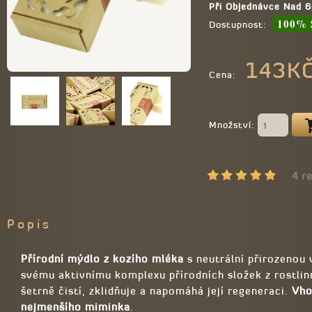
Při Objednávce Nad
100% 
Dostupnost:
143K
Cena:
Množství:
4 r
Popis
Přírodní mýdlo z kozího mléka
s neutrální přirozenou v
svému aktivnímu komplexu přírodních složek z rostlin
šetrně čistí, zklidňuje a napomáhá její regeneraci.
Vho
nejmenšího miminka
.