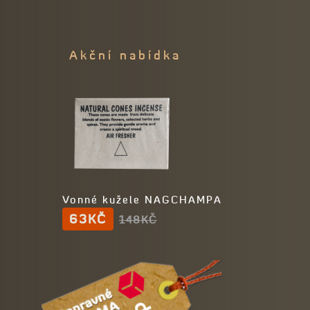
Akční nabídka
Vonné kužele NAGCHAMPA
63KČ
148KČ