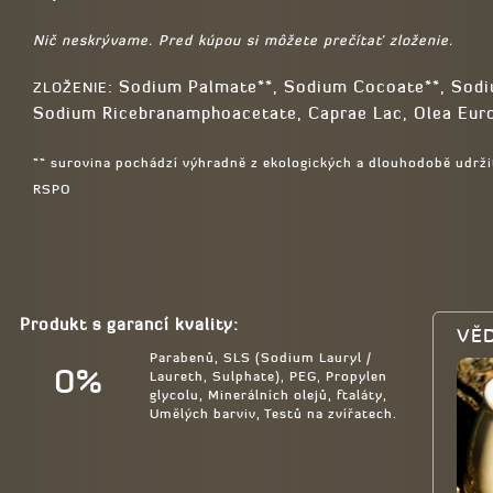
Nič neskrývame. Pred kúpou si môžete prečítať zloženie.
: Sodium Palmate**, Sodium Cocoate**, Sodiu
ZLOŽENIE
Sodium Ricebranamphoacetate, Caprae Lac, Olea Europ
** surovina pochádzí výhradně z ekologických a dlouhodobě udržite
RSPO
Produkt s garancí kvality
:
VĚD
Parabenů, SLS (Sodium Lauryl /
0%
Laureth, Sulphate), PEG, Propylen
glycolu, Minerálních olejů, ftaláty,
Umělých barviv, Testů na zvířatech.