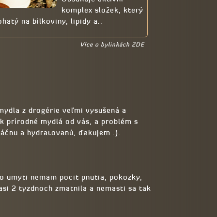
komplex složek, který
ohatý na bílkoviny, lipidy a..
Více o bylinkách ZDE
mydla z drogérie veľmi vysušená a
k prírodné mydlá od vás, a problém s
áčnu a hydratovanú, ďakujem :).
Po umyti nemam pocit pnutia, pokozky,
 asi 2 tyzdnoch zmatnila a nemasti sa tak