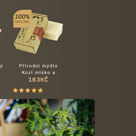
vý
Přírodní mýdlo
Kozí mléko a
163KČ
jalovec