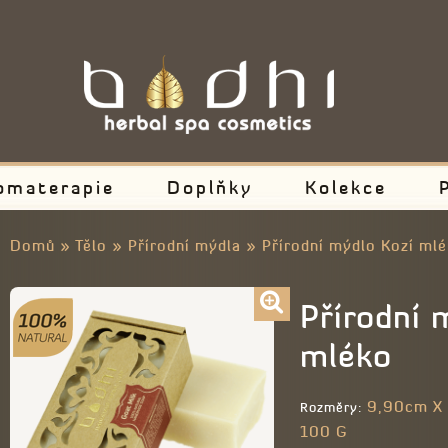
omaterapie
Doplňky
Kolekce
Domů
»
Tělo
»
Přírodní mýdla
»
Přírodní mýdlo Kozí ml
Přírodní 
mléko
9,90cm X 
Rozměry:
100 G