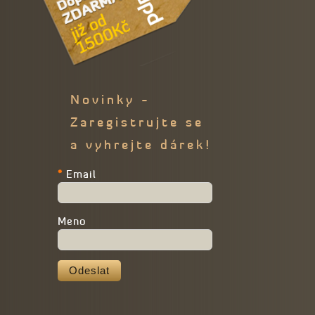
Novinky -
Zaregistrujte se
a vyhrejte dárek!
*
Email
Meno
Odeslat