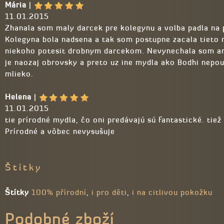
Mária
|
11.01.2015
Zhanala som maly darcek pre kolegynu a volba padla na 
Kolegyna bola nadsena a tak som postupne zacala tieto
niekoho potesit drobnym darcekom. Nevynechala som an
je naozaj obrovsky a preto uz ine mydla ako Bodhi nepo
mlieko.
Helena
|
11.01.2015
tie prírodné mydla, čo oni predávajú sú fantastické. ti
Prírodné a vôbec nevysušuje
Štítky
Štítky
100% přírodní
,
i pro děti
,
i na citlivou pokožku
Podobné zboží