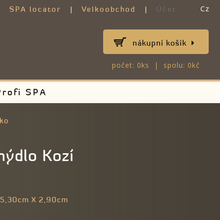
Cz
SPA locator
Velkoobchod
Účet
nákupní košík
počet: 0ks | spolu: 0kč
Profi SPA
éko
mýdlo Kozí
5,30cm X 2,90cm