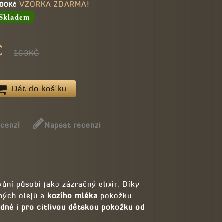
VZORKA ZDARMA!
 600Kč
Skladem
Č
163KČ
Dát do košíku
ecenzí
Napsat recenzi
ůní působí jako zázračný elixír. Díky
ných olejů a
kozího mléka
pokožku
dné i pro citlivou dětskou pokožku od