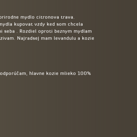
prirodne mydlo citronova trava.
 mydla kupovat vzdy ked som chcela
i seba . Rozdiel oproti beznym mydlam
uzivam. Najradsej mam levandulu a kozie
ež odporúčam, hlavne kozie mlieko 100%