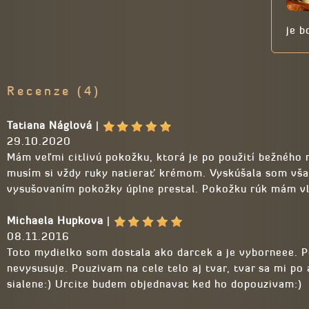
je b
Recenze (4)
Tatiana Náglová
|
29.10.2020
Mám veľmi citlivú pokožku, ktorá je po použití bežného 
musím si vždy ruky natierať krémom. Vyskúšala som vša
vysušovaním pokožky úplne prestal. Pokožku rúk mám vl
Michaela Hupkova
|
08.11.2016
Toto mydielko som dostala ako darcek a je vyborneee. 
nevysusuje. Pouzivam na cele telo aj tvar, tvar sa mi po
sialene:) Urcite budem objednavat ked ho dopouzivam:)