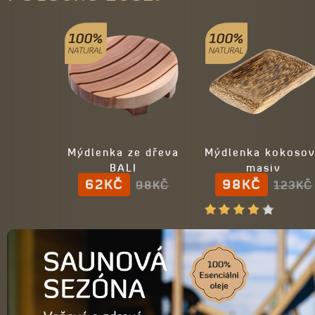
Mýdlenka ze dřeva
Mýdlenka kokoso
BALI
masiv
62KČ
98KČ
98KČ
123KČ