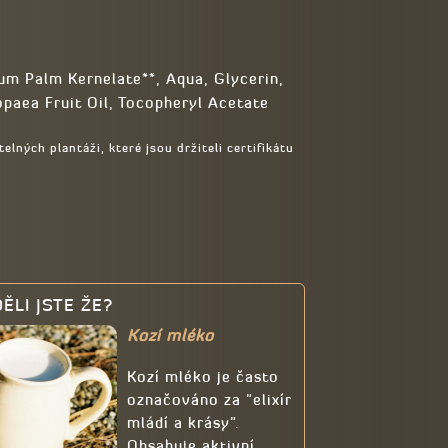
m Palm Kernelate**, Aqua, Glycerin,
aea Fruit Oil, Tocopheryl Acetate
lných plantáži, které jsou držiteli certifikátu
ĚLI JSTE ŽE?
Kozí mléko
Kozí mléko je často
označováno za "elixír
mládí a krásy".
Obsahuje aktivní