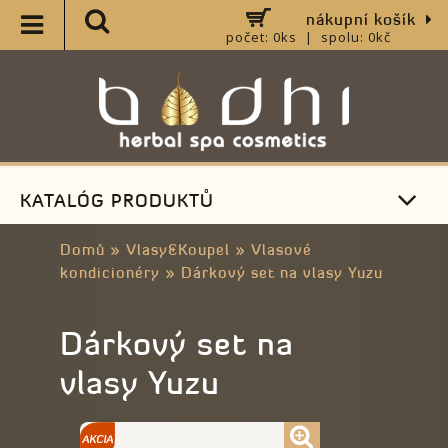
nákupní košík
počet: 0ks | spolu: 0kč
KATALÓG PRODUKTŮ
Domů
»
Vlasy&Koupel
»
Vlasové
kondicionéry
»
Dárkový set na vlasy Yuzu
Dárkový set na
vlasy Yuzu