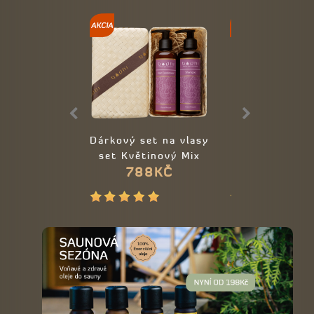
Dárkový set na vlasy
Esenciální o
set Květinový Mix
Citronová t
788KČ
248KČ