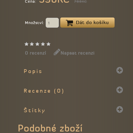
Cena:
788KČ
Dát do košíku
Množství:
0 recenzí
Napsat recenzi
Popis
Recenze (0)
Štítky
Podobné zboží