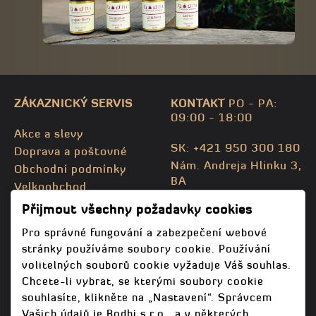
ZÁKAZNICKÝ SERVIS
KONTAKT
PO - PA:
09:00 - 18:00
Akce a slevy
SK: +421 950 300 180
Doprava a poštovné
Nám. Andreja Hlinku 3,
Obchodní podmínky
BA
Velkoobchod
CZ: +420 732 469 871
Kontaktujte nás
Přijmout všechny požadavky cookies
info@bodhispa.sk
,
Mapa stránky
info@bodhi.cz
Pro správné fungování a zabezpečení webové
stránky používáme soubory cookie. Používání
volitelných souborů cookie vyžaduje Váš souhlas.
Chcete-li vybrat, se kterými soubory cookie
souhlasíte, klikněte na „Nastavení“. Správcem
Vašich údajů je Bodhi s.r.o., a v některých