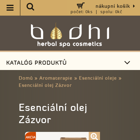
nákupní košík
počet: 0ks | spolu: 0kč
KATALÓG PRODUKTŮ
Domů
»
Aromaterapie
»
Esenciální oleje
»
Esenciální olej Zázvor
Esenciální olej
Zázvor