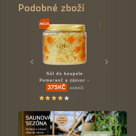
Podobné zboží
Sůl do koupele
Himalájske v
Pomeranč a zázvor -
tyčinky Sko
375KČ
98KČ
100% přírodní
438KČ