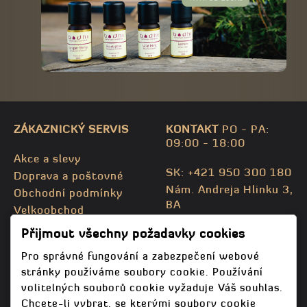
ZÁKAZNICKÝ SERVIS
KONTAKT
PO - PA:
09:00 - 18:00
Akce a slevy
SK: +421 950 300 180
Doprava a poštovné
Nám. Andreja Hlinku 3,
Obchodní podmínky
BA
Velkoobchod
CZ: +420 732 469 871
Kontaktujte nás
Přijmout všechny požadavky cookies
info@bodhispa.sk
,
Mapa stránky
info@bodhi.cz
Pro správné fungování a zabezpečení webové
stránky používáme soubory cookie. Používání
volitelných souborů cookie vyžaduje Váš souhlas.
Chcete-li vybrat, se kterými soubory cookie