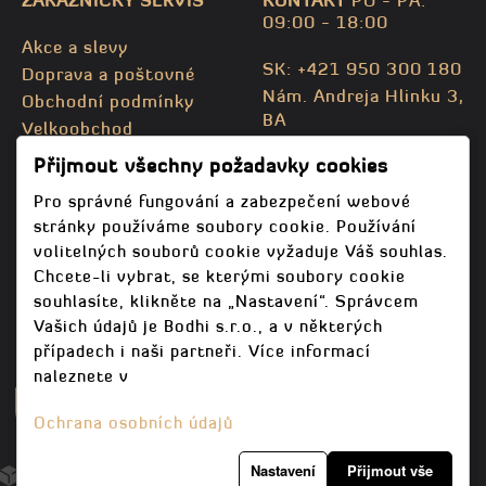
ZÁKAZNICKÝ SERVIS
KONTAKT
PO - PA:
09:00 - 18:00
Akce a slevy
SK: +421 950 300 180
Doprava a poštovné
Nám. Andreja Hlinku 3,
Obchodní podmínky
BA
Velkoobchod
CZ: +420 732 469 871
Kontaktujte nás
Přijmout všechny požadavky cookies
info@bodhispa.sk
,
Mapa stránky
info@bodhi.cz
Pro správné fungování a zabezpečení webové
stránky používáme soubory cookie. Používání
volitelných souborů cookie vyžaduje Váš souhlas.
Chcete-li vybrat, se kterými soubory cookie
souhlasíte, klikněte na „Nastavení“. Správcem
Vašich údajů je Bodhi s.r.o., a v některých
případech i naši partneři. Více informací
naleznete v
Ochrana osobních údajů
Nastavení
Přijmout vše