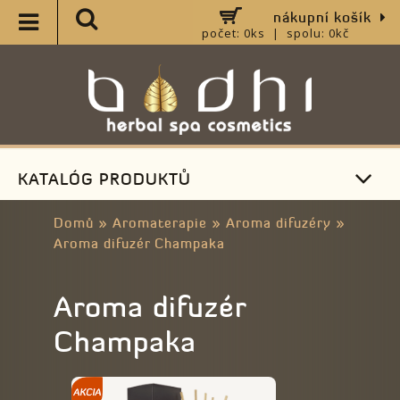
nákupní košík
počet: 0ks | spolu: 0kč
KATALÓG PRODUKTŮ
Domů
»
Aromaterapie
»
Aroma difuzéry
»
Aroma difuzér Champaka
Aroma difuzér
Champaka