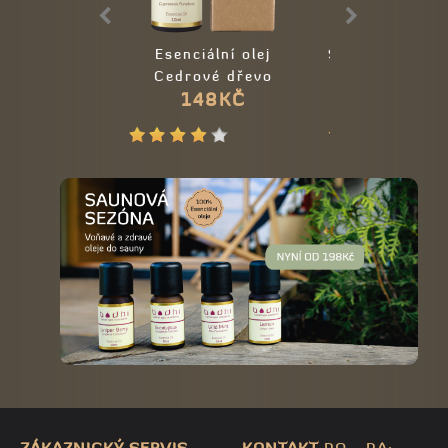
Esenciální olej
Sójová svíčka
Cedrové dřevo
- Skořic
148KČ
548KČ