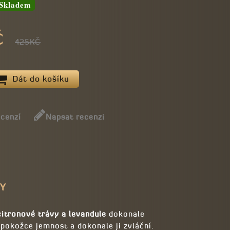
Skladem
Č
425KČ
Dát do košíku
ecenzí
Napsat recenzi
PY
citronové trávy a levandule
dokonale
 pokožce jemnost a dokonale ji zvláční.