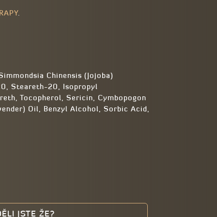
ERAPY
.
 Simmondsia Chinensis (Jojoba)
0, Steareth-20, Isopropyl
eareth, Tocopherol, Sericin, Cymbopogon
vender) Oil, Be
nzyl Alcohol, Sorbic Acid,
ĚLI JSTE ŽE?