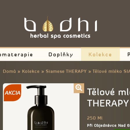
omaterapie
Doplňky
Kolekce
Domů
»
Kolekce
»
Siamese THERAPY
»
Tělové mléko S
Tělové m
THERAPY
250 Ml
Při Objednávce Nad