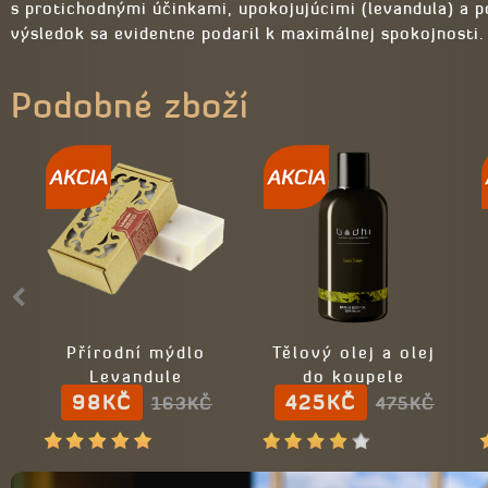
s protichodnými účinkami, upokojujúcimi (levandula) a p
výsledok sa evidentne podaril k maximálnej spokojnosti
Podobné zboží
Přírodní mýdlo
Tělový olej a olej
Levandule
do koupele
98KČ
SIAMESE THERAPY
425KČ
163KČ
475KČ
- 100% přírodní