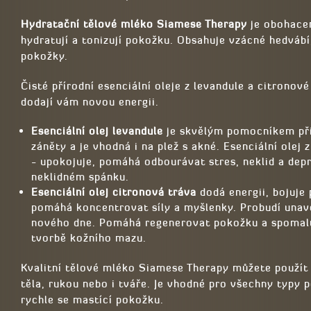
Hydratační tělové mléko Siamese Therapy
je obohacen
hydratují a tonizují pokožku. Obsahuje vzácné hedvábí
pokožky.
Čisté přírodní esenciální oleje z levandule a citronové
dodají vám novou energii.
Esenciální olej levandule
je skvělým pomocníkem při
záněty a je vhodná i na plež s akné. Esenciální olej 
- upokojuje, pomáhá odbourávat stres, neklid a depr
neklidném spánku.
Esenciální olej citronová tráva
dodá energii, bojuje 
pomáhá koncentrovat síly a myšlenky. Probudí unave
nového dne. Pomáhá regenerovat pokožku a spomalu
tvorbě kožního mazu.
Kvalitní tělové mléko Siamese Therapy můžete použít
těla, rukou nebo i tváře. Je vhodné pro všechny typy 
rychle se mastící pokožku.