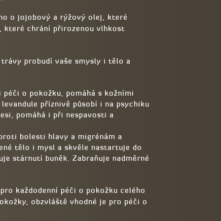
o o jojobový a rýžový olej, které
, které chrání přirozenou vlhkost
 trávy probudí vaše smysly i tělo a
 péči o pokožku, pomáhá s kožními
z levandule příznivě působí i na psychiku
esi, pomáhá i při nespavosti a
proti bolesti hlavy a migrénám a
né tělo i mysl a skvěle nastartuje do
je stárnutí buněk. Zabraňuje nadměrné
 pro každodenní péči o pokožku celého
pokožky, obzvláště vhodné je pro péči o