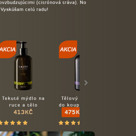
ovzbudzujúcimi (citrónová tráva). No
. Vyskúšam celú radu!
Tekuté mýdlo na
Tělový olej a olej
Tělov
ruce a tělo
do koupele FLORAL
d
SIAMESE THERAPY
413KČ
THERAPY - 100%
475KČ
SIAM
525KČ
přírodní
-