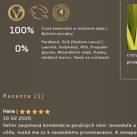
100%
Čisté esenciální a rostlinné oleje /
Bylinné extrakty
Parabenů, SLS (Sodium Lauryl /
0%
Laureth, Sulphate), PEG, Propylen
glycolu, Minerálních olejů, ftaláty,
citr
Umělých barviv, Testů na zvířatech.
pro
...
Recenze (1)
Hana
|
10.02.2020
Veľmi zaujímavá kombinácia použitých vôní: levanduľa a 
vôňa, nutká ma to k neustálemu privoniavaniu. A nenapad