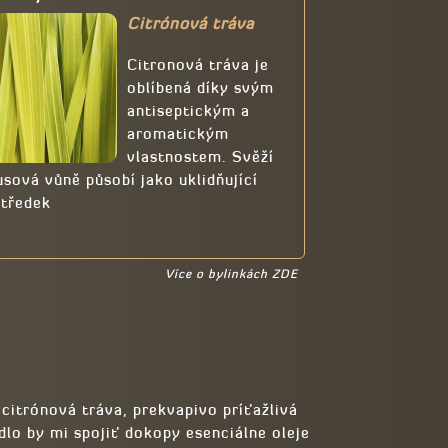
Citrónová tráva
Citronová tráva je
oblíbená díky svým
antiseptickým a
aromatickým
vlastnostem. Svěží
usová vůně působí jako uklidňující
středek
Více o bylinkách ZDE
citrónová tráva, prekvapivo príťažlivá
lo by mi spojiť dokopy esenciálne oleje