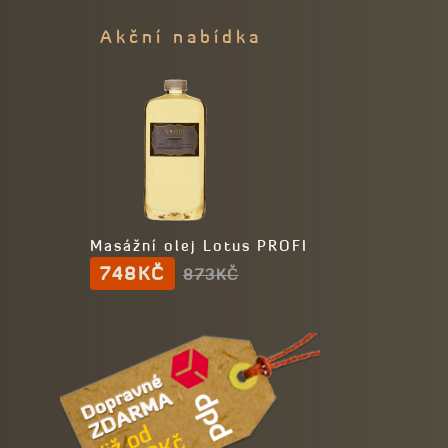
Akční nabídka
Masážní olej Lotus PROFI
748KČ
873KČ