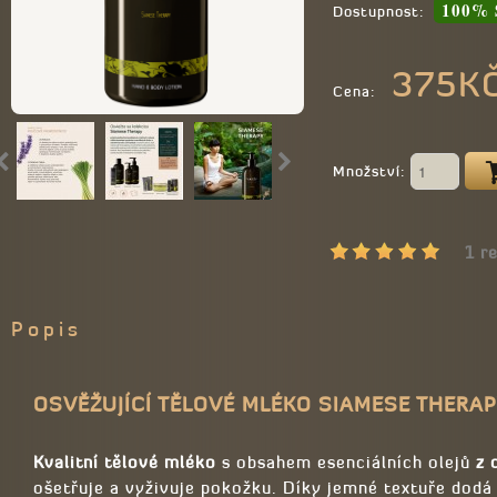
100% 
Dostupnost:
375K
Cena:
Množství:
1 r
Popis
OSVĚŽUJÍCÍ TĚLOVÉ MLÉKO SIAMESE THERA
Kvalitní tělové mléko
s obsahem esenciálních olejů
z 
ošetřuje a vyživuje pokožku. Díky jemné textuře dodá