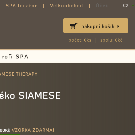
Cz
SPA locator
Velkoobchod
Účet
nákupní košík
počet: 0ks | spolu: 0kč
Profi SPA
IAMESE THERAPY
léko SIAMESE
VZORKA ZDARMA!
 600Kč